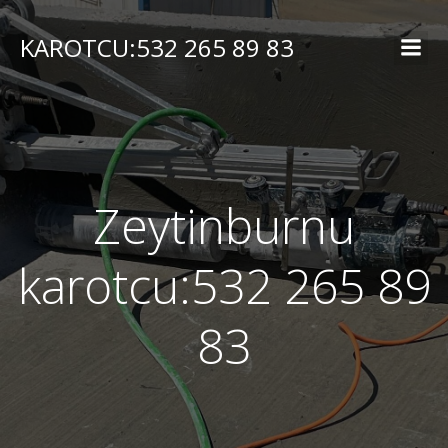
İçeriğe
geç
KAROTCU:532 265 89 83
Zeytinburnu
karotcu:532 265 89
83