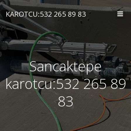
İçeriğe
geç
KAROTCU:532 265 89 83
Sancaktepe
karotcu:532 265 89
83