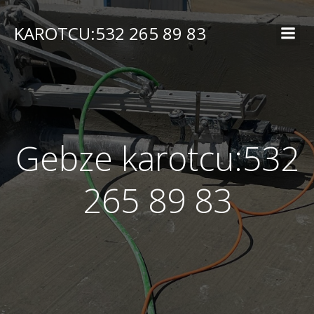
İçeriğe
geç
KAROTCU:532 265 89 83
Gebze karotcu:532
265 89 83