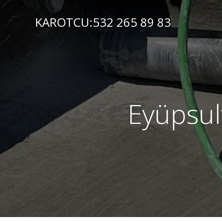
İçeriğe
geç
KAROTCU:532 265 89 83
Eyüpsul