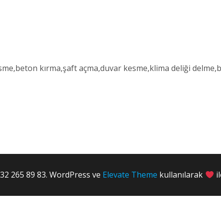
me,beton kırma,şaft açma,duvar kesme,klima deliği delme,ba
2 265 89 83. WordPress ve
Elevate Theme
kullanılarak
i