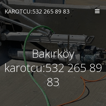
İçeriğe
geç
KAROTCU:532 265 89 83
Bakırköy
karotcu:532 265 89
83