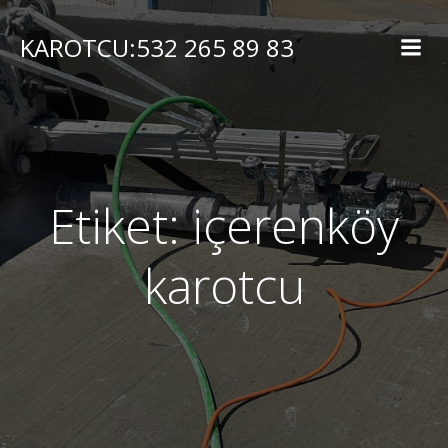
İçeriğe
geç
KAROTCU:532 265 89 83
Etiket:
içerenköy
karotcu