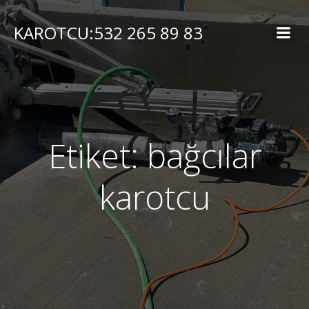
İçeriğe
geç
KAROTCU:532 265 89 83
Etiket:
bağcılar
karotcu