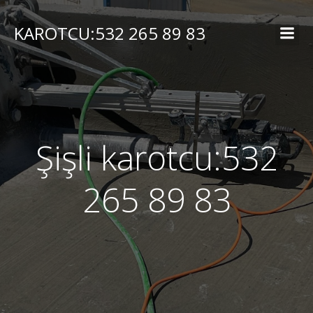
İçeriğe
geç
KAROTCU:532 265 89 83
Şişli karotcu:532
265 89 83