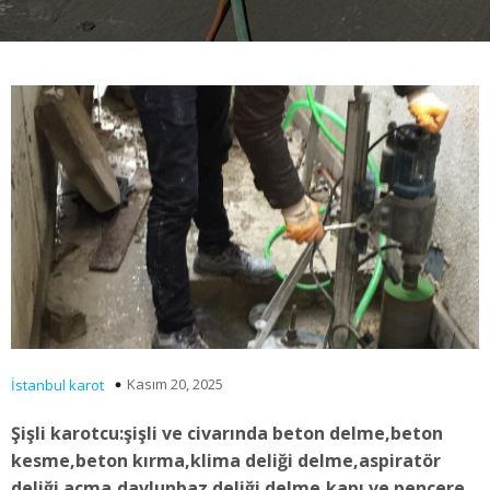
Kasım 20, 2025
İstanbul karot
Şişli karotcu:şişli ve civarında beton delme,beton
kesme,beton kırma,klima deliği delme,aspiratör
deliği açma,davlunbaz deliği delme,kapı ve pencere