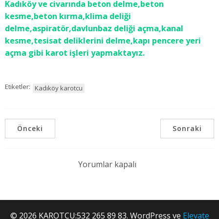
Kadıköy ve civarında beton delme,beton
kesme,beton kırma,klima deliği
delme,aspiratör,davlunbaz deliği açma,kanal
kesme,tesisat deliklerini delme,kapı pencere yeri
açma gibi karot işleri yapmaktayız.
Etiketler:
Kadıköy karotcu
Önceki
Sonraki
Yorumlar kapalı
© 2026 KAROTCU:532 265 89 83. WordPress ve
Elevate