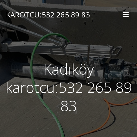
İçeriğe
geç
KAROTCU:532 265 89 83
Kadıköy
karotcu:532 265 89
83