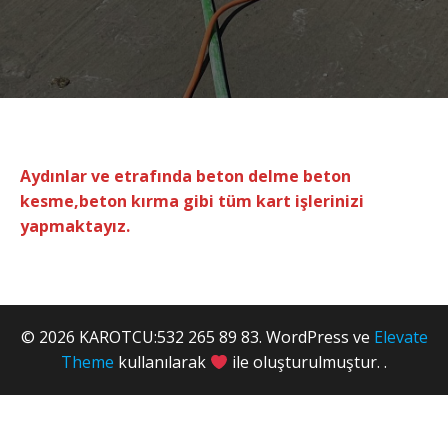
Aydınlar ve etrafında beton delme beton
kesme,beton kırma gibi tüm kart işlerinizi
yapmaktayız.
© 2026 KAROTCU:532 265 89 83. WordPress ve
Elevate
Theme
kullanılarak
ile oluşturulmuştur. .