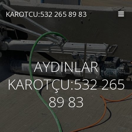
İçeriğe
geç
KAROTCU:532 265 89 83
AYDINLAR
KAROTÇU:532 265
89 83